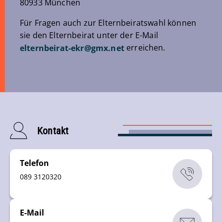
80933 München
Für Fragen auch zur Elternbeiratswahl können
sie den Elternbeirat unter der E-Mail
erreichen.
elternbeirat-ekr
@
gmx
.
net
Kontakt
Telefon
089 3120320
E-Mail